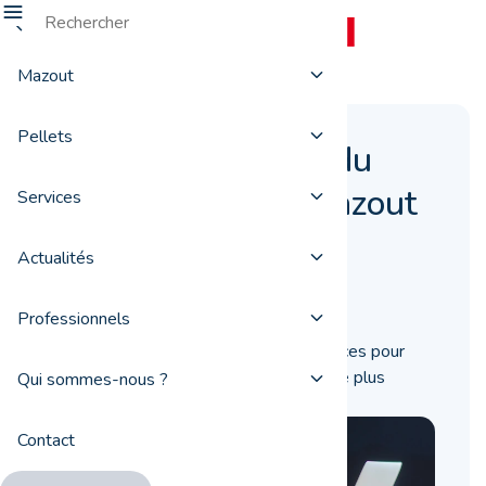
Mazout
Pellets
Comment profiter du
meilleur prix du mazout
Services
en Belgique ?
Actualités
10 septembre 2018
Professionnels
ProxiFuel vous livre ses quelques astuces pour
obtenir le prix du mazout en Belgique le plus
Qui sommes-nous ?
avantageux.
Contact