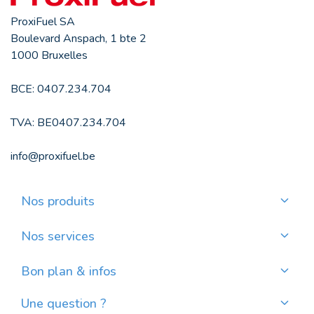
ProxiFuel SA
Boulevard Anspach, 1 bte 2
1000 Bruxelles
BCE: 0407.234.704
TVA: BE0407.234.704
info@proxifuel.be
Nos produits
Commander du mazout de qualité
Commander des pellets de qualité
Nos services
Payer mensuellement
Où trouver mes pellets ?
Bon plan & infos
Nos actualités
Une question ?
Évolution du prix du mazout en Belgique