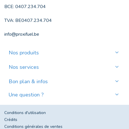
BCE: 0407.234.704
TVA: BE0407.234.704
info@proxifuel.be
Nos produits
Commander du mazout de qualité
Commander des pellets de qualité
Nos services
Payer mensuellement
Où trouver mes pellets ?
Bon plan & infos
Nos actualités
Une question ?
Évolution du prix du mazout en Belgique
Contactez-nous
Foire aux questions
Conditions d'utilisation
Crédits
Conditions générales de ventes