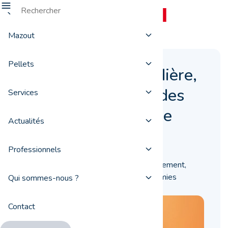
Mazout
Pellets
Entretenir sa chaudière,
un moyen de faire des
Services
économies d’énergie
Actualités
23 mars 2018
Professionnels
En entretenant votre chaudière régulièrement,
vous pouvez faire d’importantes économies
Qui sommes-nous ?
d’énergie.
Contact