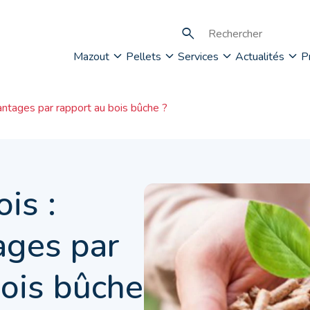
Mazout
Pellets
Services
Actualités
P
antages par rapport au bois bûche ?
is :
ages par
bois bûche