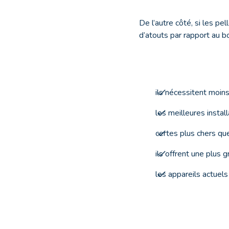
De l’autre côté, si les pe
d’atouts par rapport au bo
ils nécessitent moins
les meilleures insta
certes plus chers qu
ils offrent une plus 
les appareils actue