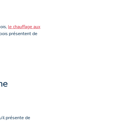
bois,
le chauffage aux
e bois présentent de
he
u’il présente de