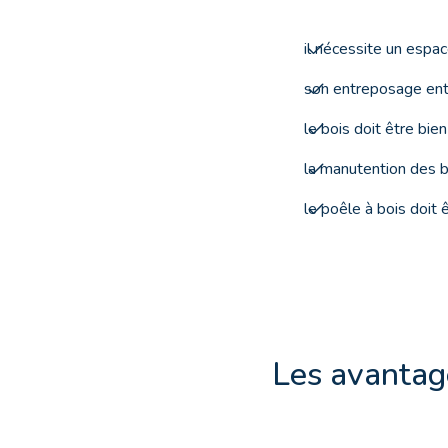
il nécessite un espac
son entreposage ent
le bois doit être bie
la manutention des b
le poêle à bois doit
Les avantage