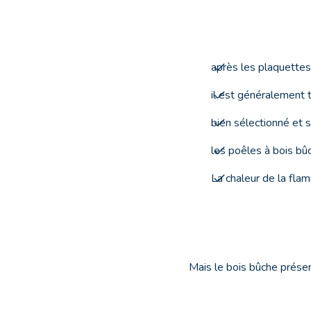
après les plaquettes
il est généralement t
bien sélectionné et s
les poêles à bois bûc
La chaleur de la fla
Mais le bois bûche prése