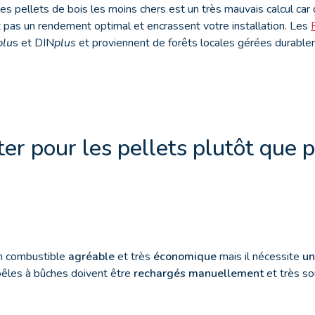
es pellets de bois les moins chers est un très mauvais calcul car
t pas un rendement optimal et encrassent votre installation. Les
plu
s et DIN
plus
et proviennent de forêts locales gérées durable
er pour les pellets plutôt que p
un combustible
agréable
et très
économique
mais il nécessite
un
poêles à bûches doivent être
rechargés manuellement
et très so