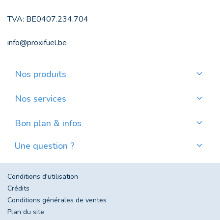
TVA: BE0407.234.704
info@proxifuel.be
Nos produits
Commander du mazout de qualité
Commander des pellets de qualité
Nos services
Payer mensuellement
Où trouver mes pellets ?
Bon plan & infos
Nos actualités
Une question ?
Évolution du prix du mazout en Belgique
Contactez-nous
Foire aux questions
Conditions d'utilisation
Crédits
Conditions générales de ventes
Plan du site