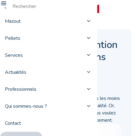
Mazout
Pellets
Pourquoi faire attention
aux pellets les moins
Services
chers
Actualités
25 janvier 2021
Professionnels
Il peut être tentant d’acheter les pellets les moins
chers, sans vérifier leur origine ni leur qualité. Or,
Qui sommes-nous ?
ces critères sont aussi importants si vous voulez
vous chauffer écologiquement et efficacement.
Contact