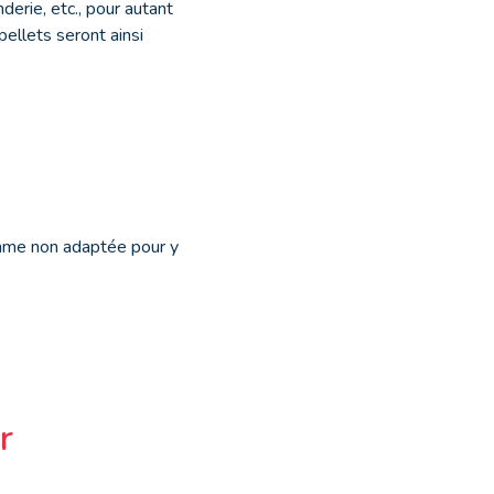
erie, etc., pour autant
pellets seront ainsi
omme non adaptée pour y
r