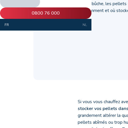
Tout comme le bois bûche, les pellets 
l’humidité. Alors, comment et où stoc
0800 76 000
hiver ?
FR
NL
Si vous vous chauffez avec
stocker vos pellets dan
grandement altérer la qu
pellets abîmés ou trop 