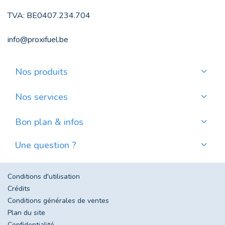
TVA: BE0407.234.704
info@proxifuel.be
Nos produits
Commander du mazout de qualité
Commander des pellets de qualité
Nos services
Payer mensuellement
Où trouver mes pellets ?
Bon plan & infos
Nos actualités
Une question ?
Évolution du prix du mazout en Belgique
Contactez-nous
Foire aux questions
Conditions d'utilisation
Crédits
Conditions générales de ventes
Plan du site
Confidentialité