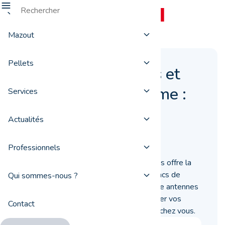
Mazout
Pellets
Acheter ses pellets et
les enlever soi-même :
Services
est-ce possible ?
Actualités
24 octobre 2018
Professionnels
A travers ses ProxiDrive, ProxiFuel vous offre la
possibilité d’enlever vous-même vos sacs de
Qui sommes-nous ?
pellets, à l’unité ou par palette. Les onze antennes
du groupe peuvent également vous livrer vos
Contact
pellets en vrac ou en sacs directement chez vous.