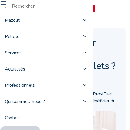
Mazout
Pellets
Quel est le meilleur
moment pour
Services
commander ses pellets ?
Actualités
25 mai 2021
Professionnels
Quand faut-il commander ses pellets ? ProxiFuel
vous informe pour vous permettre de bénéficier du
Qui sommes-nous ?
meilleur prix et d’une totale tranquillité.
Contact