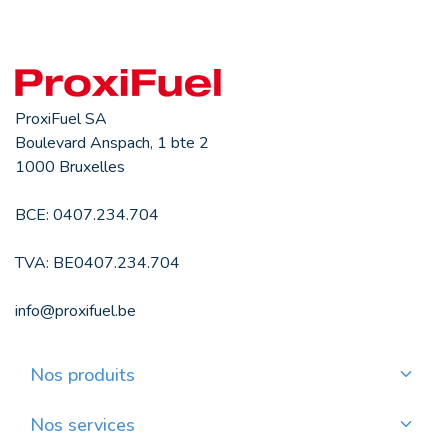
ProxiFuel SA
Boulevard Anspach, 1 bte 2
1000 Bruxelles
BCE: 0407.234.704
TVA: BE0407.234.704
info@proxifuel.be
Nos produits
Commander du mazout de qualité
Commander des pellets de qualité
Nos services