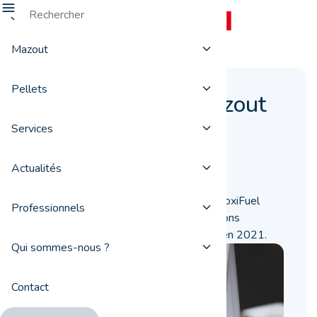
Mazout
Pellets
Commander du mazout
en 2021
Services
16 décembre 2021
Actualités
Alors que la fin de l’année approche, ProxiFuel
Professionnels
revient sur les meilleurs et les moins bons
moments pour commander du mazout en 2021.
Qui sommes-nous ?
Contact