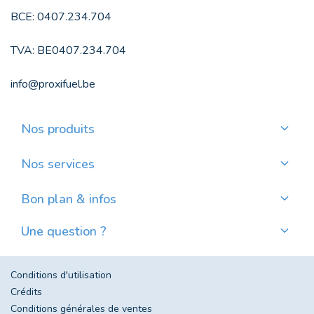
BCE: 0407.234.704
TVA: BE0407.234.704
info@proxifuel.be
Nos produits
Commander du mazout de qualité
Commander des pellets de qualité
Nos services
Payer mensuellement
Où trouver mes pellets ?
Bon plan & infos
Nos actualités
Une question ?
Évolution du prix du mazout en Belgique
Contactez-nous
Foire aux questions
Conditions d'utilisation
Crédits
Conditions générales de ventes