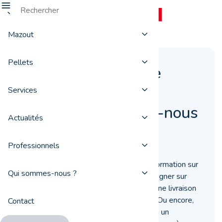
Mazout
Pellets
Une question sur le
mazout ou sur les
Services
pellets ? Contactez-nous
Actualités
!
Professionnels
Vous souhaitez obtenir davantage d’information sur
Qui sommes-nous ?
nos produits ? Vous désirez vous renseigner sur
les conditions requises pour effectuer une livraison
automatique de mazout et/ou pellets? Ou encore,
Contact
vous ne savez pas comment souscrire à un