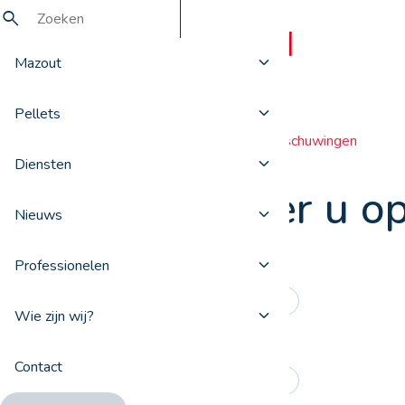
Mazout
Pellets
Inschrijven voor waarschuwingen
Diensten
Abonneer u op
Nieuws
Professionelen
Achternaam
*
Wie zijn wij?
Voornaam
*
Contact