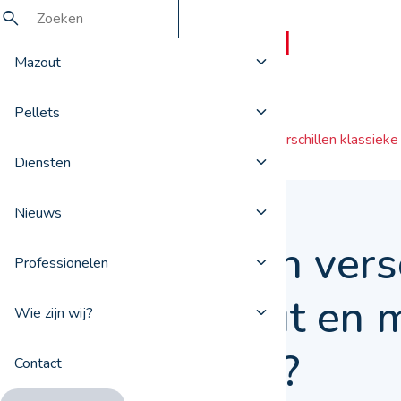
Mazout
Pellets
Nieuws
Waarin verschillen klassieke
Diensten
Nieuws
Waarin versc
Professionelen
mazout en m
Wie zijn wij?
elkaar?
Contact