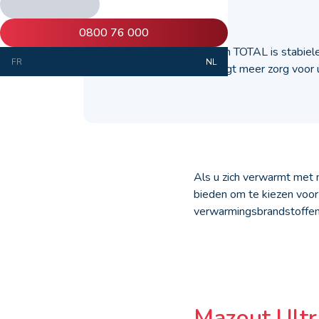
18 mei 2018
0800 76 000
De mazout Ultra van TOTAL is stabiele
FR
NL
verbranding en draagt meer zorg voor 
Als u zich verwarmt met m
bieden om te kiezen voo
verwarmingsbrandstoffen
Mazout Ultr