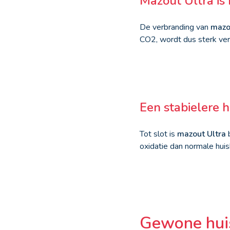
Mazout Ultra is 
De verbranding van
mazo
CO
2
, wordt dus sterk ver
Een stabielere h
Tot slot is
mazout Ultra
b
oxidatie dan normale huis
Gewone huis