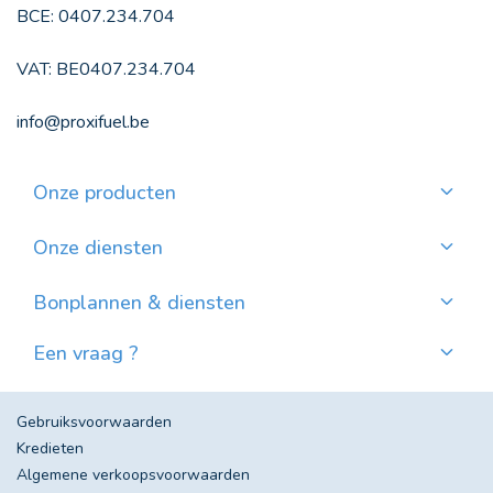
BCE: 0407.234.704
VAT: BE0407.234.704
info@proxifuel.be
Onze producten
Kwaliteitsmazout bestellen
Kwalitatievepellets bestellen
Onze diensten
Maandelijkse betaling
Waar pellets vinden?
Bonplannen & diensten
Nieuws
Een vraag ?
Evolutie van de Mazoutprijs in België
Contacteer ons!
Veel gestelde vragen
Gebruiksvoorwaarden
Kredieten
Algemene verkoopsvoorwaarden