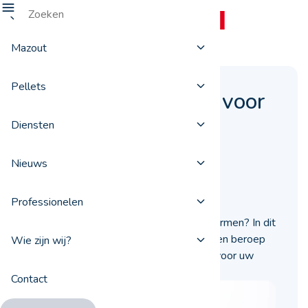
Mazout
Pellets
Waarom ProxiFuel voor
de levering van uw
Diensten
pellets?
Nieuws
30 september 2020
Professionelen
Dient u pellets te kopen om u te verwarmen? In dit
artikel vertellen we u waarom u best een beroep
Wie zijn wij?
doet op een leverancier van ProxiFuel voor uw
volgende levering van pellets.
Contact