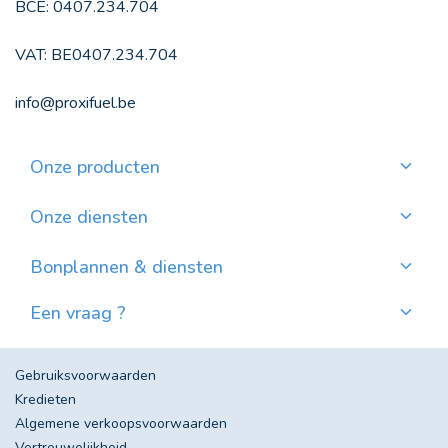
BCE: 0407.234.704
VAT: BE0407.234.704
info@proxifuel.be
Onze producten
Kwaliteitsmazout bestellen
Kwalitatievepellets bestellen
Onze diensten
Maandelijkse betaling
Waar pellets vinden?
Bonplannen & diensten
Nieuws
Een vraag ?
Evolutie van de Mazoutprijs in België
Contacteer ons!
Veel gestelde vragen
Gebruiksvoorwaarden
Kredieten
Algemene verkoopsvoorwaarden
Vertrouwelijkheid