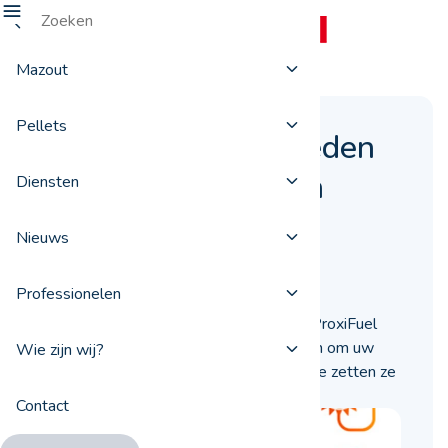
Mazout
Pellets
Welke diensten bieden
de leveranciers van
Diensten
ProxiFuel?
Nieuws
29 april 2024
Professionelen
De mazout- en pelletleveranciers van ProxiFuel
bieden u een brede waaier aan diensten om uw
Wie zijn wij?
dagelijkse leven te vereenvoudigen. We zetten ze
voor u op een rij.
Contact