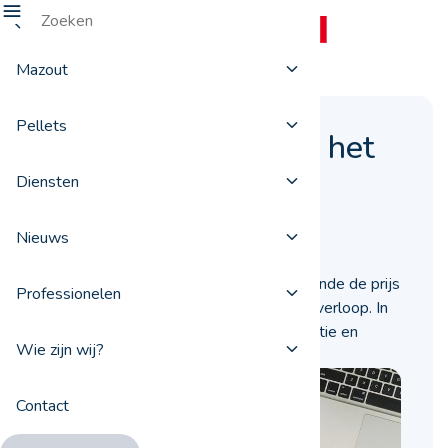
Mazout
Pellets
De stookolieprijs in het
tweede semester
Diensten
28 november 2022
Nieuws
Tijdens de tweede helft van het jaar kende de prijs
Professionelen
voor uw stookoliebestelling een grillig verloop. In
dit artikel komen we terug op die evolutie en
Wie zijn wij?
geven we u de redenen.
Contact