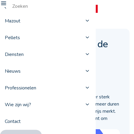
Mazout
Pellets
Mazout kopen voor de
prijzen terug gaan
Diensten
stijgen
Nieuws
08 januari 2020
Professionelen
De aardolieprijs is de laatste dagen zeer sterk
gestegen en het zal helemaal niet lang meer duren
Wie zijn wij?
vooraleer u het effect op de stookolieprijs merkt.
Het is nu dan ook het uitgelezen moment om
Contact
mazout te kopen.