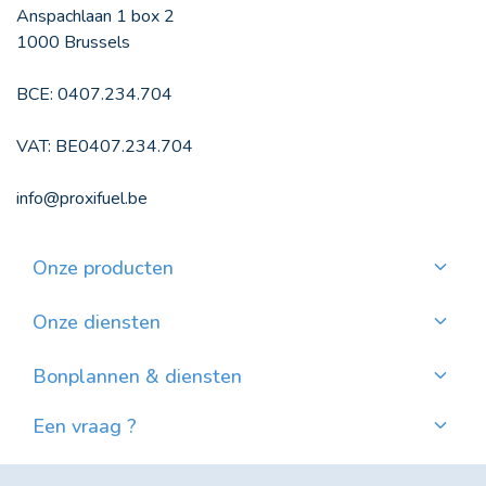
Anspachlaan 1 box 2
1000 Brussels
BCE: 0407.234.704
VAT: BE0407.234.704
info@proxifuel.be
Onze producten
Kwaliteitsmazout bestellen
Kwalitatievepellets bestellen
Onze diensten
Maandelijkse betaling
Waar pellets vinden?
Bonplannen & diensten
Nieuws
Een vraag ?
Evolutie van de Mazoutprijs in België
Contacteer ons!
Veel gestelde vragen