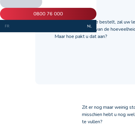
13 mei 2024
0800 76 000
Wanneer u stookolie bestelt, zal uw l
FR
NL
schatting te maken van de hoeveelhei
Maar hoe pakt u dat aan?
Zit er nog maar weinig sto
misschien hebt u nog wel
te vullen?