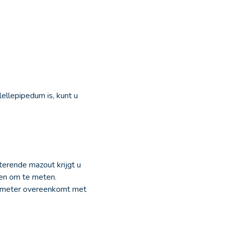
ellepipedum is, kunt u
erende mazout krijgt u
zen om te meten.
ke meter overeenkomt met