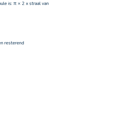
le is: π × 2 x straal van
en resterend