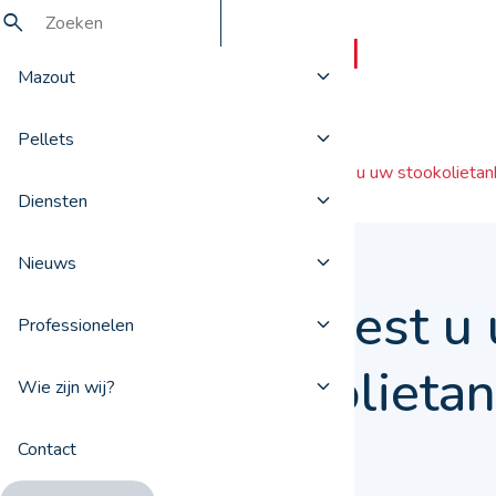
Mazout
Pellets
Nieuws
Hoe kiest u uw stookolietan
Diensten
Nieuws
Hoe kiest u
Professionelen
stookolietan
Wie zijn wij?
Contact
12 december 2018