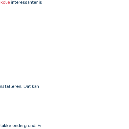
okolie
interessanter is
installeren
. Dat kan
vlakke ondergrond. Er