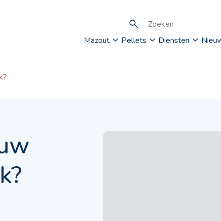
Mazout
Pellets
Diensten
Nieu
k?
 uw
k?