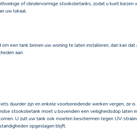
chthoekige of cilindervormige stookolietanks, zodat u kunt kiezen
an uw lokaal.
om een tank binnen uw woning te laten installeren, dan kan dat 
kheden aan:
ets duurder zijn en enkele voorbereidende werken vergen, ze is t
rondse stookolietank moet u bovendien een veiligheidsdop laten i
rkomen. U zult uw tank ook moeten beschermen tegen UV-stralin
standigheden opgeslagen blijft.