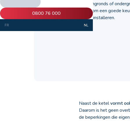
Klein of groot, bovengronds of onderg
leest hier onze tips om een goede ke
0800 76 000
stookolietank moet installeren.
FR
NL
Naast de ketel
vormt oo
Daarom is het geen overbo
de beperkingen die eigen