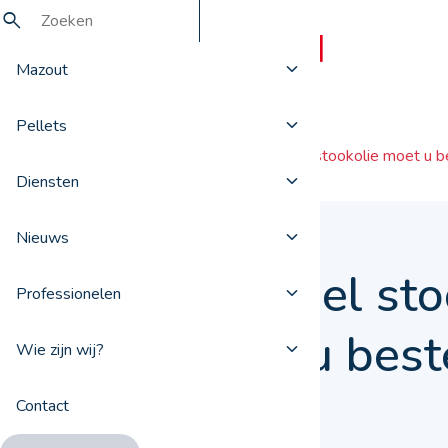
Mazout
Pellets
Nieuws
Hoeveel stookolie moet u b
Diensten
Nieuws
Hoeveel sto
Professionelen
moet u best
Wie zijn wij?
Contact
22 mei 2023