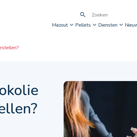
Mazout
Pellets
Diensten
Nieu
estellen?
okolie
ellen?