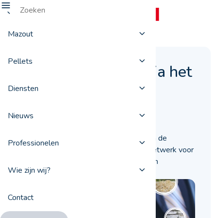
Mazout
Pellets
Pellets bestellen via het
platform ProxiFuel
Diensten
20 juli 2017
Nieuws
Ontdek hoe u pellets kunt bestellen via de
Professionelen
website van ProxiFuel, een nationaal netwerk voor
de verdeling van pellets dat afhangt van
Wie zijn wij?
TotalEnergies.
Contact