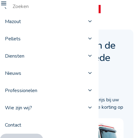
Mazout
Pellets
Pellets kopen tegen de
zomerprijs: een goede
Diensten
zaak
Nieuws
13 mei 2020
Professionelen
Koop uw pellets nu al tegen de zomerprijs bij uw
ProxiFuel-leverancier en krijg een mooie korting op
Wie zijn wij?
uw bestelling.
Contact