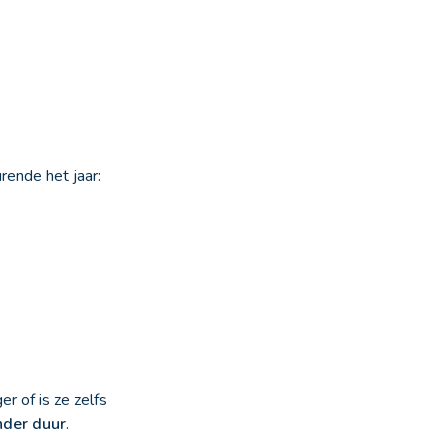
rende het jaar:
r of is ze zelfs
inder duur
.