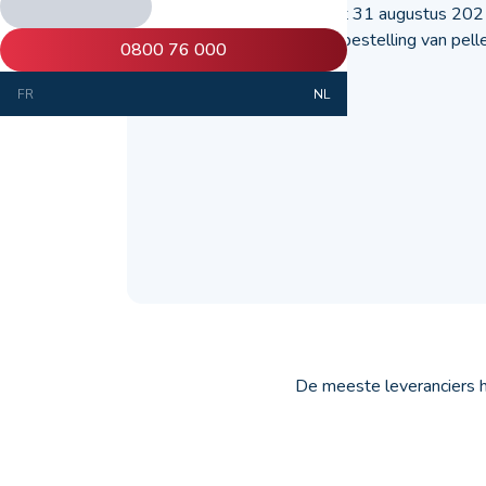
Geniet van 1 juni tot 31 augustus 202
pelletprijs voor uw bestelling van pelle
0800 76 000
ProxiFuel!
FR
NL
De meeste leveranciers h