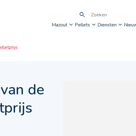
Mazout
Pellets
Diensten
Nieu
lletprijs
 van de
prijs