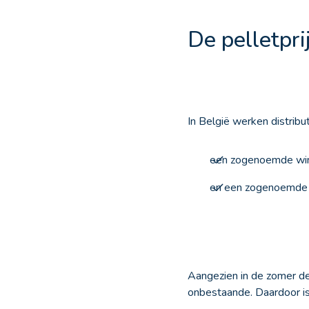
De pelletprij
In België werken distribu
een zogenoemde wint
en een zogenoemde zo
Aangezien in de zomer de 
onbestaande. Daardoor is