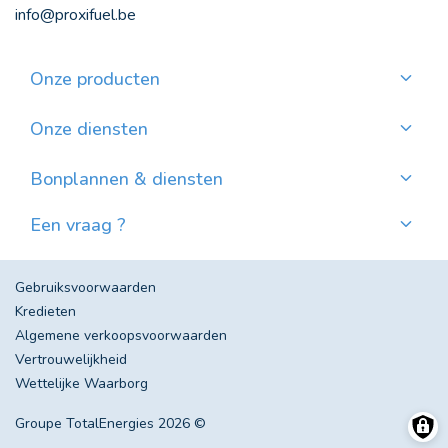
info@proxifuel.be
Onze producten
Kwaliteitsmazout bestellen
Kwalitatievepellets bestellen
Onze diensten
Maandelijkse betaling
Waar pellets vinden?
Bonplannen & diensten
Nieuws
Een vraag ?
Evolutie van de Mazoutprijs in België
Contacteer ons!
Veel gestelde vragen
Gebruiksvoorwaarden
Kredieten
Algemene verkoopsvoorwaarden
Vertrouwelijkheid
Wettelijke Waarborg
Groupe TotalEnergies 2026 ©