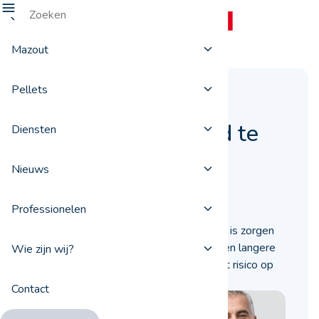
Mazout
Pellets
Vier tips om uw
stookolieketel goed te
Diensten
gebruiken
Nieuws
30 maart 2018
Professionelen
Uw stookolieketel goed gebruiken, dat is zorgen
voor een betere werkzaamheid, voor een langere
Wie zijn wij?
levensduur en voor een indijking van het risico op
uitval.
Contact