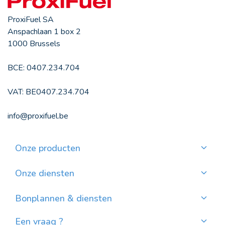
ProxiFuel SA
Anspachlaan 1 box 2
1000 Brussels
BCE: 0407.234.704
VAT: BE0407.234.704
info@proxifuel.be
Onze producten
Kwaliteitsmazout bestellen
Kwalitatievepellets bestellen
Onze diensten
Maandelijkse betaling
Waar pellets vinden?
Bonplannen & diensten
Nieuws
Een vraag ?
Evolutie van de Mazoutprijs in België