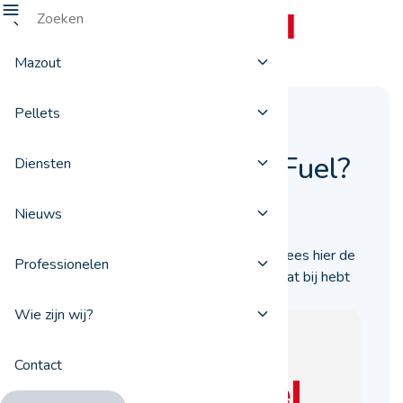
Mazout
Pellets
Waarom stookolie
bestellen via ProxiFuel?
Diensten
11 mei 2018
Nieuws
U moet binnenkort stookolie inslaan? Lees hier de
Professionelen
vijf belangrijke redenen waarom u er baat bij hebt
stookolie te bestellen via ProxiFuel.be.
Wie zijn wij?
Contact