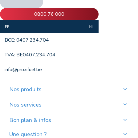
ProxiFuel SA
0800 76 000
Boulevard Anspach, 1 bte 2
1000 Bruxelles
FR
NL
BCE: 0407.234.704
TVA: BE0407.234.704
info@proxifuel.be
Nos produits
Commander du mazout de qualité
Commander des pellets de qualité
Nos services
Payer mensuellement
Où trouver mes pellets ?
Bon plan & infos
Nos actualités
Une question ?
Évolution du prix du mazout en Belgique