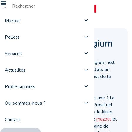
Mazout
Pellets
ProxiFuel East Belgium
Services
Située à Bullange, ProxiFuel East Belgium, est
votre fournisseur de mazout et de pellets en
Actualités
communauté germanophone, dans l’est de la
province de Liège.
Professionnels
Afin de toujours mieux servir ses clients, une 11e
Qui sommes-nous ?
antenne est venue s’ajouter au réseau ProxiFuel,
au mois de décembre 2016. Désormais, la filiale
de East Belgium assure une livraison de
mazout
et
Contact
de
pellets
dans un rayon d’une cinquantaine de