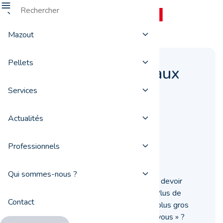
Mazout
Pellets
Gagnez des panneaux
solaires et leur
Services
installation avec
Actualités
ProxiFuel !
Professionnels
09 octobre 2017
Qui sommes-nous ?
Que feriez-vous durant 25 années sans devoir
payer l’électricité ? Plus de voyages ? Plus de
Contact
cadeaux à vos proches ? Ou encore un plus gros
investissement pour votre futur « chez vous » ?