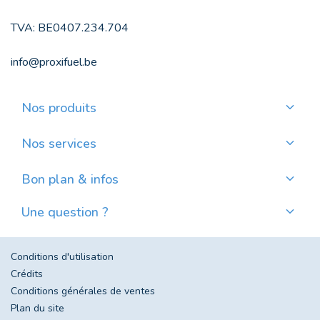
TVA: BE0407.234.704
info@proxifuel.be
Nos produits
Commander du mazout de qualité
Commander des pellets de qualité
Nos services
Payer mensuellement
Où trouver mes pellets ?
Bon plan & infos
Nos actualités
Une question ?
Évolution du prix du mazout en Belgique
Contactez-nous
Foire aux questions
Conditions d'utilisation
Crédits
Conditions générales de ventes
Plan du site