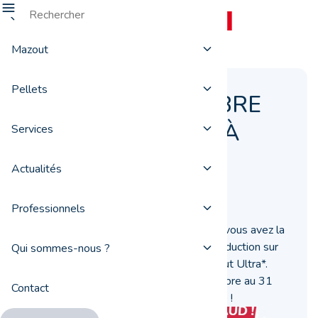
Mazout
Pellets
UN GRAND NOMBRE
DE RÉDUCTIONS À
Services
GAGNER !
Actualités
07 décembre 2020
Professionnels
Grâce au jeu "Un Hiver Ultra au chaud" vous avez la
possibilité de gagner jusqu'à 60€ de réduction sur
Qui sommes-nous ?
votre prochaine commande Total Mazout Ultra*.
Jouez à notre jeu en ligne du 03 décembre au 31
Contact
décembre 2020 et tentez votre chance !