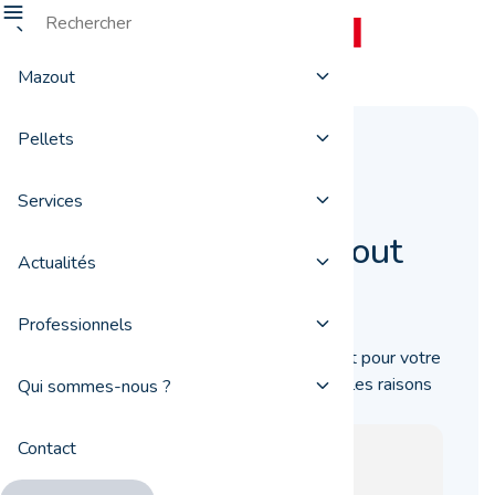
Mazout
Pellets
Pourquoi choisir
ProxiFuel comme
Services
fournisseur de mazout
Actualités
21 juin 2018
Professionnels
Vous cherchez un fournisseur de mazout pour votre
prochaine livraison ? Découvrez toutes les raisons
Qui sommes-nous ?
de faire appel à ProxiFuel.
Contact