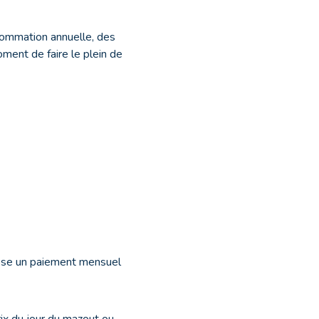
sommation annuelle, des
ment de faire le plein de
pose un paiement mensuel
ix du jour du mazout ou