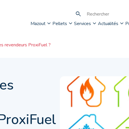
Mazout
Pellets
Services
Actualités
P
es revendeurs ProxiFuel ?
les
s
ProxiFuel