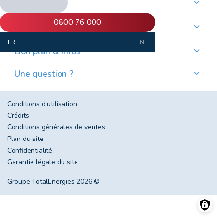
Nos produits
Commander du mazout de qualité
0800 76 000
Commander des pellets de qualité
Nos services
Payer mensuellement
FR
NL
Où trouver mes pellets ?
Bon plan & infos
Nos actualités
Une question ?
Évolution du prix du mazout en Belgique
Contactez-nous
Foire aux questions
Conditions d'utilisation
Crédits
Conditions générales de ventes
Plan du site
Confidentialité
Garantie légale du site
Groupe TotalEnergies 2026 ©