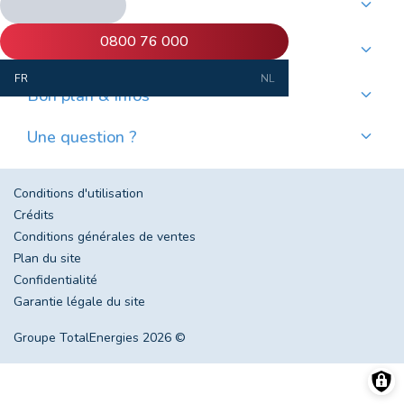
Nos produits
Commander du mazout de qualité
0800 76 000
Commander des pellets de qualité
Nos services
Payer mensuellement
FR
NL
Où trouver mes pellets ?
Bon plan & infos
Nos actualités
Une question ?
Évolution du prix du mazout en Belgique
Contactez-nous
Foire aux questions
Conditions d'utilisation
Crédits
Conditions générales de ventes
Plan du site
Confidentialité
Garantie légale du site
Groupe TotalEnergies 2026 ©