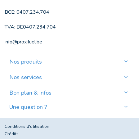
BCE: 0407.234.704
TVA: BE0407.234.704
info@proxifuel.be
Nos produits
Commander du mazout de qualité
Commander des pellets de qualité
Nos services
Payer mensuellement
Où trouver mes pellets ?
Bon plan & infos
Nos actualités
Une question ?
Évolution du prix du mazout en Belgique
Contactez-nous
Foire aux questions
Conditions d'utilisation
Crédits