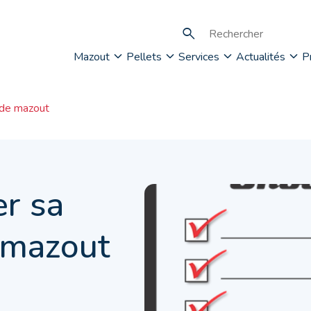
Mazout
Pellets
Services
Actualités
P
n de mazout
er sa
e mazout