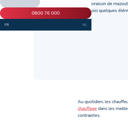
Pour profiter d’une livraison de mazout 
mauvaise surprise, voici quelques élé
0800 76 000
de votre commande.
FR
NL
Au quotidien, les chauffe
chauffage
dans les meille
contraintes.