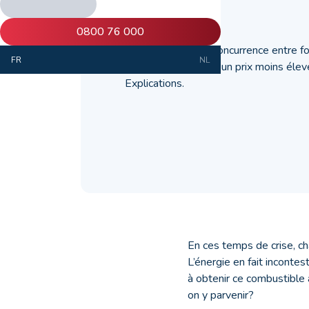
23 janvier 2023
0800 76 000
En faisant jouer la concurrence entre 
FR
NL
obtenir un mazout à un prix moins élevé 
Explications.
En ces temps de crise, c
L’énergie en fait inconte
à obtenir ce combustible 
on y parvenir?