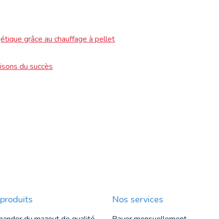
étique grâce au chauffage à pellet
aisons du succès
produits
Nos services
ander du mazout de qualité
Payer mensuellement