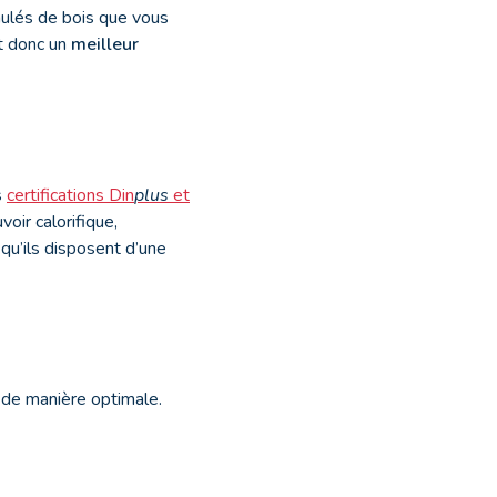
anulés de bois que vous
t donc un
meilleur
s
certifications Din
plus
et
oir calorifique,
qu’ils disposent d’une
 de manière optimale.