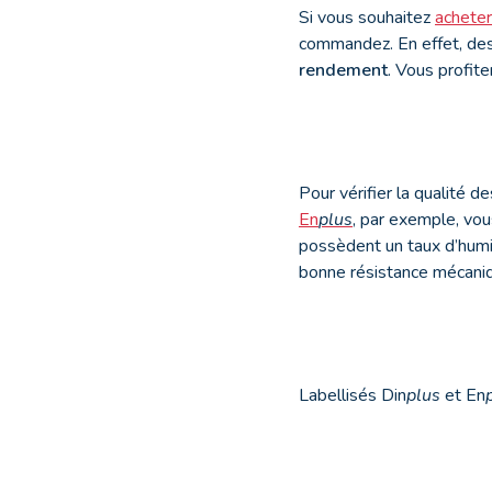
Si vous souhaitez
acheter
commandez. En effet, des
rendement
. Vous profite
Pour vérifier la qualité d
En
plus
, par exemple, vou
possèdent un taux d’humid
bonne résistance mécaniq
Labellisés Din
plus
et En