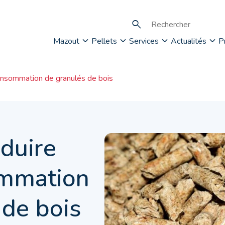
Mazout
Pellets
Services
Actualités
P
nsommation de granulés de bois
duire
ommation
 de bois