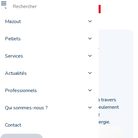
Mazout
Pellets
Réduire son impact
énergétique au
Services
quotidien
Actualités
07 novembre 2018
Professionnels
En réduisant votre impact énergétique à travers
quelques éco-gestes, vous faites non seulement
Qui sommes-nous ?
une fleur à la nature, mais vous diminuez
également votre budget consacré à l’énergie.
Contact