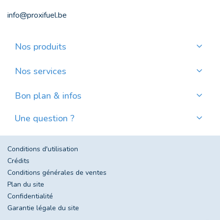
info@proxifuel.be
Nos produits
Commander du mazout de qualité
Commander des pellets de qualité
Nos services
Payer mensuellement
Où trouver mes pellets ?
Bon plan & infos
Nos actualités
Une question ?
Évolution du prix du mazout en Belgique
Contactez-nous
Foire aux questions
Conditions d'utilisation
Crédits
Conditions générales de ventes
Plan du site
Confidentialité
Garantie légale du site