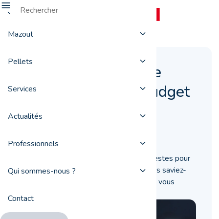
Mazout
Pellets
Régler sa chaudière
pour réduire son budget
Services
énergétique
Actualités
28 novembre 2018
Professionnels
Il existe une série d’astuces et d’éco-gestes pour
diminuer votre budget énergétique. Mais saviez-
Qui sommes-nous ?
vous qu’en réglant bien votre chaudière, vous
pouvez aussi faire baisser la facture ?
Contact