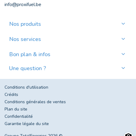
info@proxifuel.be
Nos produits
Commander du mazout de qualité
Commander des pellets de qualité
Nos services
Payer mensuellement
Où trouver mes pellets ?
Bon plan & infos
Nos actualités
Une question ?
Évolution du prix du mazout en Belgique
Contactez-nous
Foire aux questions
Conditions d'utilisation
Crédits
Conditions générales de ventes
Plan du site
Confidentialité
Garantie légale du site
Groupe TotalEnergies 2026 ©