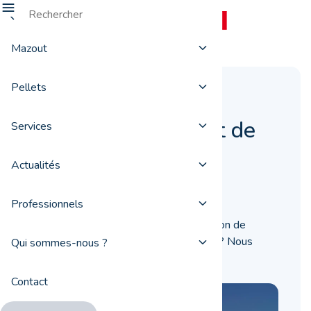
Mazout
Pellets
Quel prix pour une
livraison de mazout de
Services
chauffage ?
Actualités
30 octobre 2023
Professionnels
Quel est le prix à payer pour une livraison de
mazout de chauffage à l’heure actuelle ? Nous
Qui sommes-nous ?
répondons à cette question !
Contact