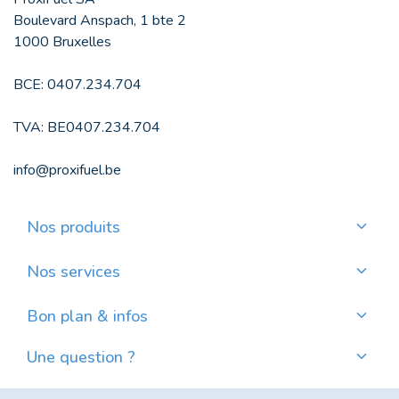
Boulevard Anspach, 1 bte 2
1000 Bruxelles
BCE: 0407.234.704
TVA: BE0407.234.704
info@proxifuel.be
Nos produits
Commander du mazout de qualité
Commander des pellets de qualité
Nos services
Payer mensuellement
Où trouver mes pellets ?
Bon plan & infos
Nos actualités
Une question ?
Évolution du prix du mazout en Belgique
Contactez-nous