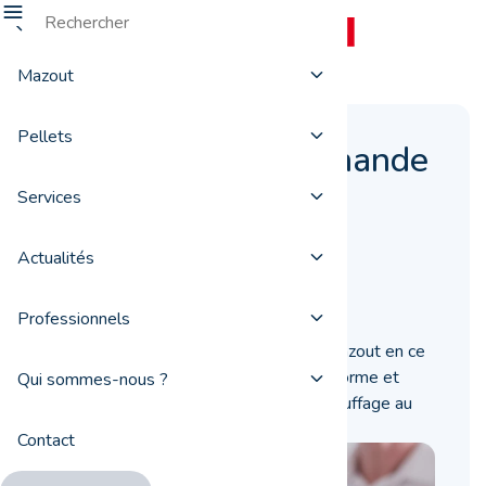
Mazout
Pellets
Le prix d’une commande
de mazout en ce
Services
moment
Actualités
18 mai 2021
Professionnels
Quel est le prix d’une commande de mazout en ce
mois de mai 2021 ? ProxiFuel vous informe et
Qui sommes-nous ?
vous aide à acheter votre gasoil de chauffage au
meilleur prix.
Contact