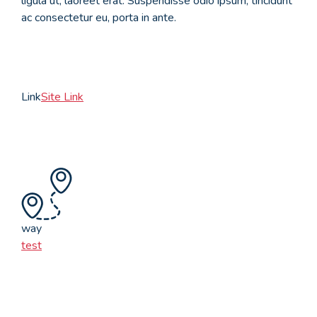
ligula ut, laoreet erat. Suspendisse odio ipsum, tincidunt
ac consectetur eu, porta in ante.
Link
Site Link
way
test