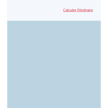
Calculer l'itinéraire
Leaflet
|
©
OpenStreetMap
©
CartoDB
+
−