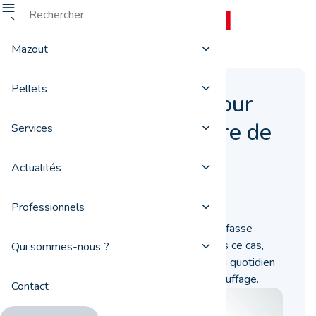
Mazout
Pellets
5 gestes simples pour
réduire votre facture de
Services
mazout cet hiver
Actualités
17 novembre 2021
Professionnels
Vous redoutez que le froid de l’hiver ne fasse
chauffer votre facture de mazout ? Dans ce cas,
Qui sommes-nous ?
voici quelques gestes simples à faire au quotidien
pour limiter votre consommation de chauffage.
Contact