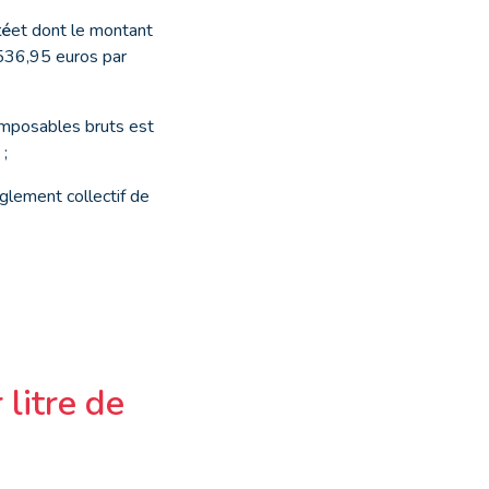
té
et dont le montant
536,95 euros par
 imposables bruts est
;
èglement collectif de
litre de