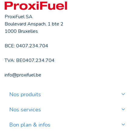
ProxiFuel SA
Boulevard Anspach, 1 bte 2
1000 Bruxelles
BCE: 0407.234.704
TVA: BE0407.234.704
info@proxifuel.be
Nos produits
Commander du mazout de qualité
Commander des pellets de qualité
Nos services
Payer mensuellement
Où trouver mes pellets ?
Bon plan & infos
Nos actualités