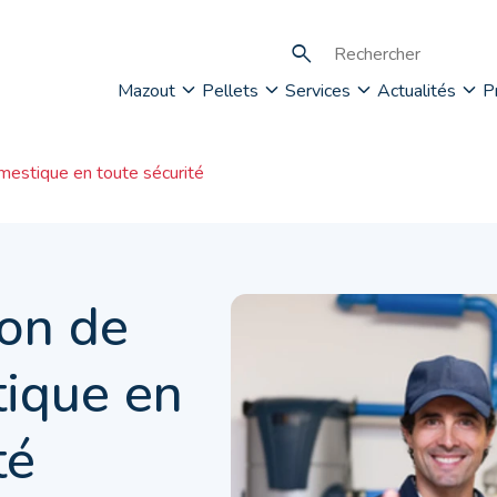
Mazout
Pellets
Services
Actualités
P
omestique en toute sécurité
son de
tique en
té