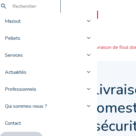
Mazout
Pellets
Actualités
Votre livraison de fioul d
Services
Actualités
Votre livrai
Professionnels
fioul domes
Qui sommes-nous ?
toute sécuri
Contact