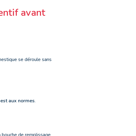
entif avant
omestique se déroule sans
 est aux normes
.
la bouche de remplissage