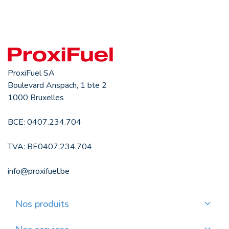
ProxiFuel SA
Boulevard Anspach, 1 bte 2
1000 Bruxelles
BCE: 0407.234.704
TVA: BE0407.234.704
info@proxifuel.be
Nos produits
Commander du mazout de qualité
Commander des pellets de qualité