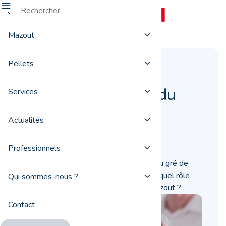
Mazout
Pellets
Ces facteurs qui
influencent le prix du
Services
mazout
Actualités
24 septembre 2018
Professionnels
Le prix du mazout évolue chaque jour au gré de
différents facteurs. Quels sont-ils ? Et quel rôle
Qui sommes-nous ?
jouent-ils dans la fixation du prix du mazout ?
Contact