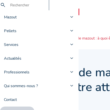
Mazout
Pellets
Actualités
Achat de mazout : à quoi ê
Services
Actualités
Achat de ma
Professionnels
quoi être att
Qui sommes-nous ?
Contact
06 mai 2020