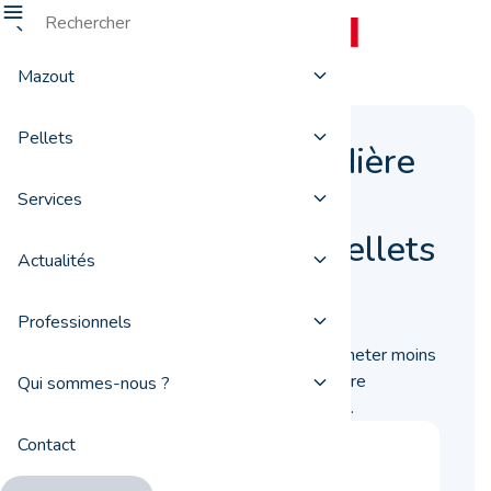
Mazout
Pellets
Entretenir sa chaudière
ou son poêle pour
Services
acheter moins de pellets
Actualités
18 décembre 2019
Professionnels
Pour réduire votre consommation et acheter moins
de pellets, pensez à faire entretenir votre
Qui sommes-nous ?
chaudière ou votre poêle régulièrement.
Contact