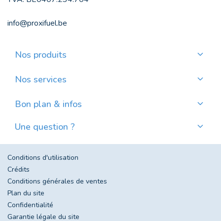
info@proxifuel.be
Nos produits
Commander du mazout de qualité
Commander des pellets de qualité
Nos services
Payer mensuellement
Où trouver mes pellets ?
Bon plan & infos
Nos actualités
Une question ?
Évolution du prix du mazout en Belgique
Contactez-nous
Foire aux questions
Conditions d'utilisation
Crédits
Conditions générales de ventes
Plan du site
Confidentialité
Garantie légale du site