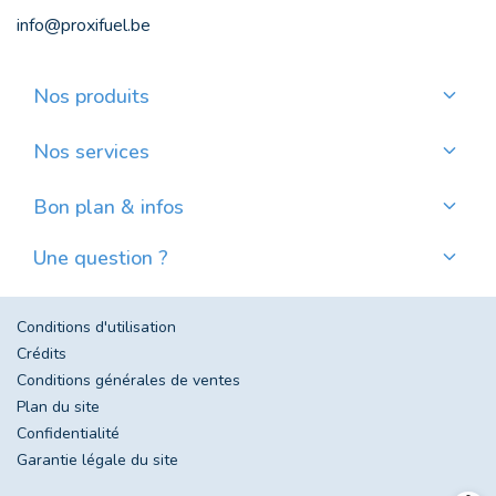
info@proxifuel.be
Nos produits
Commander du mazout de qualité
Commander des pellets de qualité
Nos services
Payer mensuellement
Où trouver mes pellets ?
Bon plan & infos
Nos actualités
Une question ?
Évolution du prix du mazout en Belgique
Contactez-nous
Foire aux questions
Conditions d'utilisation
Crédits
Conditions générales de ventes
Plan du site
Confidentialité
Garantie légale du site