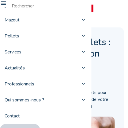
Mazout
Pellets
Distributeur de pellets :
comment faire le bon
Services
choix
Actualités
07 août 2019
Professionnels
Vous recherchez un distributeur de pellets pour
approvisionner la chaudière ou le poêle de votre
Qui sommes-nous ?
habitation ? Découvrez comment bien le
sélectionner.
Contact