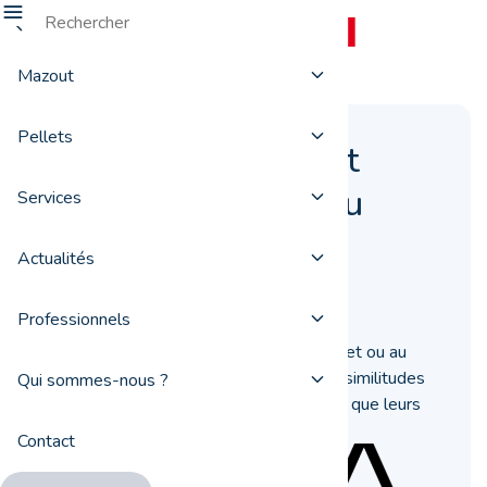
Mazout
Pellets
Chauffage au pellet
versus chauffage au
Services
mazout
Actualités
26 juin 2019
Professionnels
Vous hésitez entre un chauffage au pellet ou au
mazout ? Découvrez les différences et similitudes
Qui sommes-nous ?
entre ces deux types d’installation ainsi que leurs
avantages respectifs.
Contact